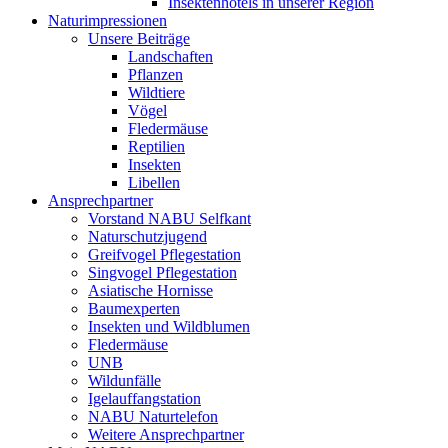
Insektenhotels in unserer Region
Naturimpressionen
Unsere Beiträge
Landschaften
Pflanzen
Wildtiere
Vögel
Fledermäuse
Reptilien
Insekten
Libellen
Ansprechpartner
Vorstand NABU Selfkant
Naturschutzjugend
Greifvogel Pflegestation
Singvogel Pflegestation
Asiatische Hornisse
Baumexperten
Insekten und Wildblumen
Fledermäuse
UNB
Wildunfälle
Igelauffangstation
NABU Naturtelefon
Weitere Ansprechpartner