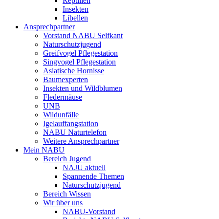
Reptilien
Insekten
Libellen
Ansprechpartner
Vorstand NABU Selfkant
Naturschutzjugend
Greifvogel Pflegestation
Singvogel Pflegestation
Asiatische Hornisse
Baumexperten
Insekten und Wildblumen
Fledermäuse
UNB
Wildunfälle
Igelauffangstation
NABU Naturtelefon
Weitere Ansprechpartner
Mein NABU
Bereich Jugend
NAJU aktuell
Spannende Themen
Naturschutzjugend
Bereich Wissen
Wir über uns
NABU-Vorstand