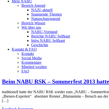
Mein NABU
Bereich Jugend
NAJU aktuell
Spannende Themen
Naturschutzjugend
Bereich Wissen
Wir über uns
NABU-Vorstand
Berichte NABU Selfkant
Infos NABU Selfkant
Geschichte
Kontakt & FAQ
Kontakt
Social Media
Kommentare
Mitglied werden
FAQ
Beim NABU RSK – Sommerfest 2013 hatte P
traditionell hatte der NABU RSK wieder zum „NABU – Sommerfest au
„Bienen-Experten“ absoluter Renner „Blumammu – Besuch aus der Stei
[…]
Facebook
Instagram