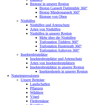
Biotope in unserer Region
Biotop Gangelt Dahlmühle 360°
Biotop Mindergangelt 360°
Biotope von Oben
Nisthilfen
Nisthilfen und Artenschutz
Arten von Nisthilfen
Nisthilfen in unserer Region
Mehr über die Nisthilfen
Trafostation Tüddern 360°
Trafostation Hastenrath 360°
Trafostation Aphoven 360°
Insektenbrutplätze
Insektenbrutplätze und Artenschutz
Arten von Insektenbrutplätzen
Insektenbrutplätze in unserer Region
Insektenhotels in unserer Region
Naturimpressionen
Unsere Beiträge
Landschaften
Pflanzen
Wildtiere
Vögel
Fledermäuse