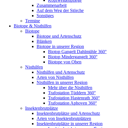
Kopfweidenpflege
Zusammenarbeit
Auf dem Weg der Störche
Sonstiges
Termine
Biotope & Nisthilfen
Biotope
Biotope und Artenschutz
Blänken
Biotope in unserer Region
Biotop Gangelt Dahlmühle 360°
Biotop Mindergangelt 360°
Biotope von Oben
Nisthilfen
Nisthilfen und Artenschutz
Arten von Nisthilfen
Nisthilfen in unserer Region
Mehr über die Nisthilfen
Trafostation Tüddern 360°
Trafostation Hastenrath 360°
Trafostation Aphoven 360°
Insektenbrutplätze
Insektenbrutplätze und Artenschutz
Arten von Insektenbrutplätzen
Insektenbrutplätze in unserer Region