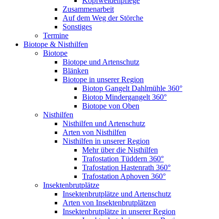
Kopfweidenpflege
Zusammenarbeit
Auf dem Weg der Störche
Sonstiges
Termine
Biotope & Nisthilfen
Biotope
Biotope und Artenschutz
Blänken
Biotope in unserer Region
Biotop Gangelt Dahlmühle 360°
Biotop Mindergangelt 360°
Biotope von Oben
Nisthilfen
Nisthilfen und Artenschutz
Arten von Nisthilfen
Nisthilfen in unserer Region
Mehr über die Nisthilfen
Trafostation Tüddern 360°
Trafostation Hastenrath 360°
Trafostation Aphoven 360°
Insektenbrutplätze
Insektenbrutplätze und Artenschutz
Arten von Insektenbrutplätzen
Insektenbrutplätze in unserer Region