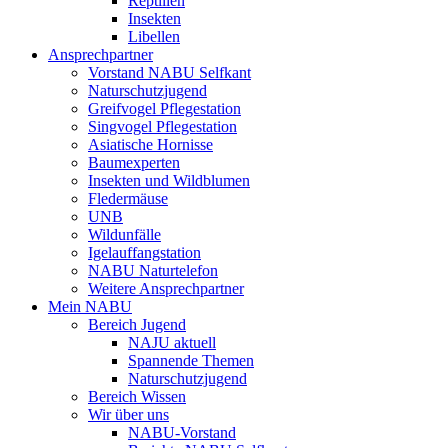
Reptilien
Insekten
Libellen
Ansprechpartner
Vorstand NABU Selfkant
Naturschutzjugend
Greifvogel Pflegestation
Singvogel Pflegestation
Asiatische Hornisse
Baumexperten
Insekten und Wildblumen
Fledermäuse
UNB
Wildunfälle
Igelauffangstation
NABU Naturtelefon
Weitere Ansprechpartner
Mein NABU
Bereich Jugend
NAJU aktuell
Spannende Themen
Naturschutzjugend
Bereich Wissen
Wir über uns
NABU-Vorstand