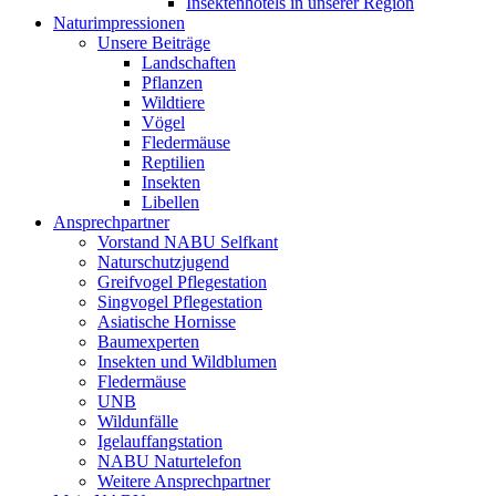
Insektenhotels in unserer Region
Naturimpressionen
Unsere Beiträge
Landschaften
Pflanzen
Wildtiere
Vögel
Fledermäuse
Reptilien
Insekten
Libellen
Ansprechpartner
Vorstand NABU Selfkant
Naturschutzjugend
Greifvogel Pflegestation
Singvogel Pflegestation
Asiatische Hornisse
Baumexperten
Insekten und Wildblumen
Fledermäuse
UNB
Wildunfälle
Igelauffangstation
NABU Naturtelefon
Weitere Ansprechpartner