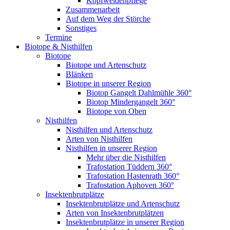
Kopfweidenpflege
Zusammenarbeit
Auf dem Weg der Störche
Sonstiges
Termine
Biotope & Nisthilfen
Biotope
Biotope und Artenschutz
Blänken
Biotope in unserer Region
Biotop Gangelt Dahlmühle 360°
Biotop Mindergangelt 360°
Biotope von Oben
Nisthilfen
Nisthilfen und Artenschutz
Arten von Nisthilfen
Nisthilfen in unserer Region
Mehr über die Nisthilfen
Trafostation Tüddern 360°
Trafostation Hastenrath 360°
Trafostation Aphoven 360°
Insektenbrutplätze
Insektenbrutplätze und Artenschutz
Arten von Insektenbrutplätzen
Insektenbrutplätze in unserer Region