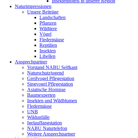
Insektenhotels in unserer Region
Naturimpressionen
Unsere Beiträge
Landschaften
Pflanzen
Wildtiere
Vögel
Fledermäuse
Reptilien
Insekten
Libellen
Ansprechpartner
Vorstand NABU Selfkant
Naturschutzjugend
Greifvogel Pflegestation
Singvogel Pflegestation
Asiatische Hornisse
Baumexperten
Insekten und Wildblumen
Fledermäuse
UNB
Wildunfälle
Igelauffangstation
NABU Naturtelefon
Weitere Ansprechpartner