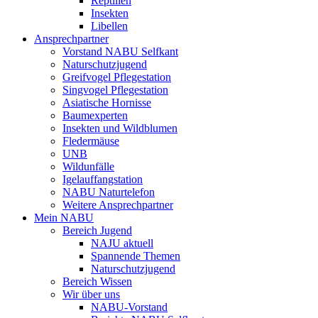
Reptilien
Insekten
Libellen
Ansprechpartner
Vorstand NABU Selfkant
Naturschutzjugend
Greifvogel Pflegestation
Singvogel Pflegestation
Asiatische Hornisse
Baumexperten
Insekten und Wildblumen
Fledermäuse
UNB
Wildunfälle
Igelauffangstation
NABU Naturtelefon
Weitere Ansprechpartner
Mein NABU
Bereich Jugend
NAJU aktuell
Spannende Themen
Naturschutzjugend
Bereich Wissen
Wir über uns
NABU-Vorstand