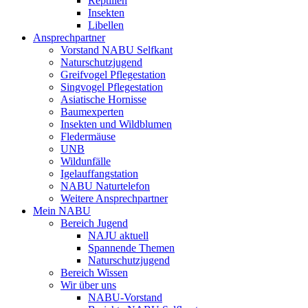
Reptilien
Insekten
Libellen
Ansprechpartner
Vorstand NABU Selfkant
Naturschutzjugend
Greifvogel Pflegestation
Singvogel Pflegestation
Asiatische Hornisse
Baumexperten
Insekten und Wildblumen
Fledermäuse
UNB
Wildunfälle
Igelauffangstation
NABU Naturtelefon
Weitere Ansprechpartner
Mein NABU
Bereich Jugend
NAJU aktuell
Spannende Themen
Naturschutzjugend
Bereich Wissen
Wir über uns
NABU-Vorstand