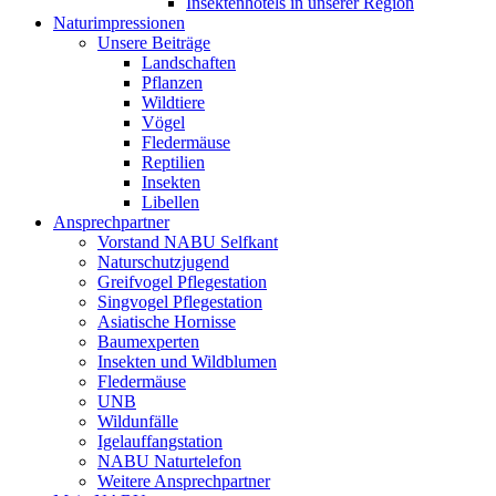
Insektenhotels in unserer Region
Naturimpressionen
Unsere Beiträge
Landschaften
Pflanzen
Wildtiere
Vögel
Fledermäuse
Reptilien
Insekten
Libellen
Ansprechpartner
Vorstand NABU Selfkant
Naturschutzjugend
Greifvogel Pflegestation
Singvogel Pflegestation
Asiatische Hornisse
Baumexperten
Insekten und Wildblumen
Fledermäuse
UNB
Wildunfälle
Igelauffangstation
NABU Naturtelefon
Weitere Ansprechpartner