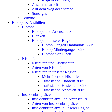
Kopfweidenpflege
Zusammenarbeit
Auf dem Weg der Störche
Sonstiges
Termine
Biotope & Nisthilfen
Biotope
Biotope und Artenschutz
Blänken
Biotope in unserer Region
Biotop Gangelt Dahlmühle 360°
Biotop Mindergangelt 360°
Biotope von Oben
Nisthilfen
Nisthilfen und Artenschutz
Arten von Nisthilfen
Nisthilfen in unserer Region
Mehr über die Nisthilfen
Trafostation Tüddern 360°
Trafostation Hastenrath 360°
Trafostation Aphoven 360°
Insektenbrutplätze
Insektenbrutplätze und Artenschutz
Arten von Insektenbrutplätzen
Insektenbrutplätze in unserer Region