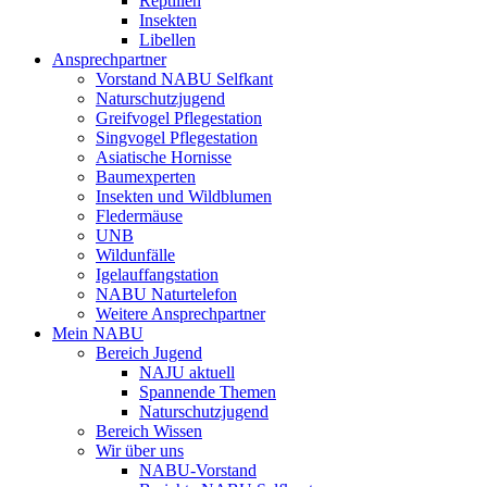
Reptilien
Insekten
Libellen
Ansprechpartner
Vorstand NABU Selfkant
Naturschutzjugend
Greifvogel Pflegestation
Singvogel Pflegestation
Asiatische Hornisse
Baumexperten
Insekten und Wildblumen
Fledermäuse
UNB
Wildunfälle
Igelauffangstation
NABU Naturtelefon
Weitere Ansprechpartner
Mein NABU
Bereich Jugend
NAJU aktuell
Spannende Themen
Naturschutzjugend
Bereich Wissen
Wir über uns
NABU-Vorstand