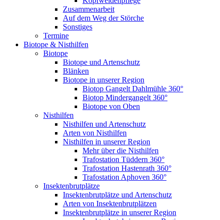
Kopfweidenpflege
Zusammenarbeit
Auf dem Weg der Störche
Sonstiges
Termine
Biotope & Nisthilfen
Biotope
Biotope und Artenschutz
Blänken
Biotope in unserer Region
Biotop Gangelt Dahlmühle 360°
Biotop Mindergangelt 360°
Biotope von Oben
Nisthilfen
Nisthilfen und Artenschutz
Arten von Nisthilfen
Nisthilfen in unserer Region
Mehr über die Nisthilfen
Trafostation Tüddern 360°
Trafostation Hastenrath 360°
Trafostation Aphoven 360°
Insektenbrutplätze
Insektenbrutplätze und Artenschutz
Arten von Insektenbrutplätzen
Insektenbrutplätze in unserer Region