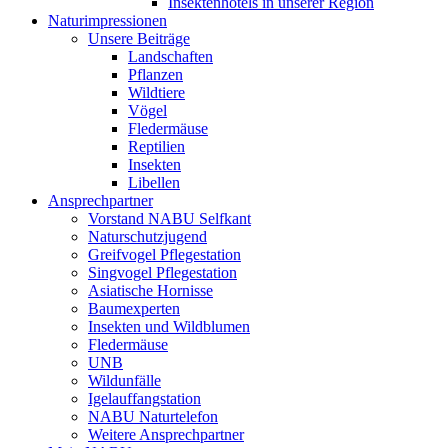
Insektenhotels in unserer Region
Naturimpressionen
Unsere Beiträge
Landschaften
Pflanzen
Wildtiere
Vögel
Fledermäuse
Reptilien
Insekten
Libellen
Ansprechpartner
Vorstand NABU Selfkant
Naturschutzjugend
Greifvogel Pflegestation
Singvogel Pflegestation
Asiatische Hornisse
Baumexperten
Insekten und Wildblumen
Fledermäuse
UNB
Wildunfälle
Igelauffangstation
NABU Naturtelefon
Weitere Ansprechpartner