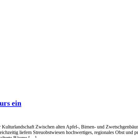
urs ein
r Kulturlandschaft Zwischen alten Apfel-, Birnen- und Zwetschgenbäu
eichzeitig liefern Streuobstwiesen hochwertiges, regionales Obst und
ralterte Bäume […]