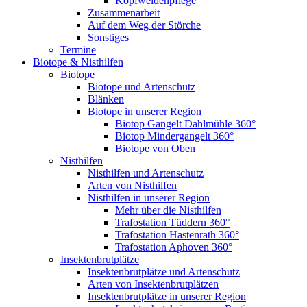
Kopfweidenpflege
Zusammenarbeit
Auf dem Weg der Störche
Sonstiges
Termine
Biotope & Nisthilfen
Biotope
Biotope und Artenschutz
Blänken
Biotope in unserer Region
Biotop Gangelt Dahlmühle 360°
Biotop Mindergangelt 360°
Biotope von Oben
Nisthilfen
Nisthilfen und Artenschutz
Arten von Nisthilfen
Nisthilfen in unserer Region
Mehr über die Nisthilfen
Trafostation Tüddern 360°
Trafostation Hastenrath 360°
Trafostation Aphoven 360°
Insektenbrutplätze
Insektenbrutplätze und Artenschutz
Arten von Insektenbrutplätzen
Insektenbrutplätze in unserer Region