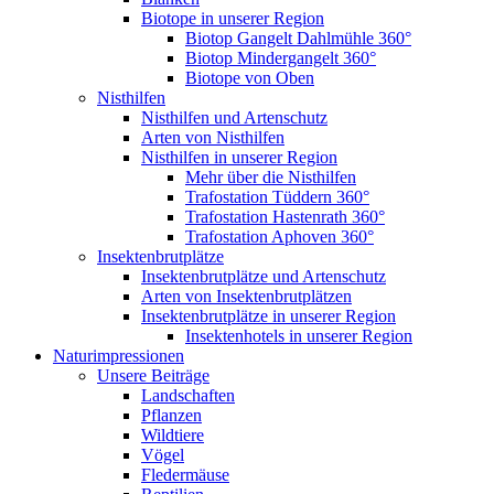
Biotope in unserer Region
Biotop Gangelt Dahlmühle 360°
Biotop Mindergangelt 360°
Biotope von Oben
Nisthilfen
Nisthilfen und Artenschutz
Arten von Nisthilfen
Nisthilfen in unserer Region
Mehr über die Nisthilfen
Trafostation Tüddern 360°
Trafostation Hastenrath 360°
Trafostation Aphoven 360°
Insektenbrutplätze
Insektenbrutplätze und Artenschutz
Arten von Insektenbrutplätzen
Insektenbrutplätze in unserer Region
Insektenhotels in unserer Region
Naturimpressionen
Unsere Beiträge
Landschaften
Pflanzen
Wildtiere
Vögel
Fledermäuse