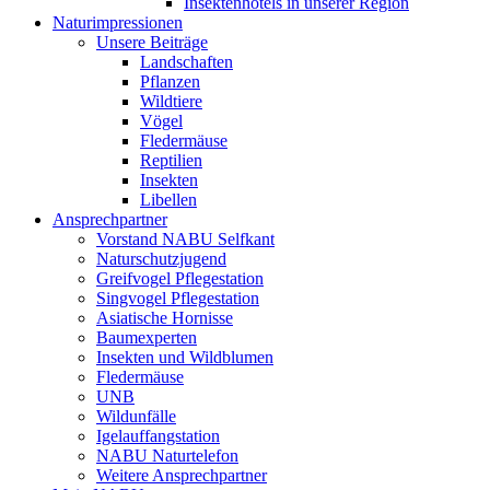
Insektenhotels in unserer Region
Naturimpressionen
Unsere Beiträge
Landschaften
Pflanzen
Wildtiere
Vögel
Fledermäuse
Reptilien
Insekten
Libellen
Ansprechpartner
Vorstand NABU Selfkant
Naturschutzjugend
Greifvogel Pflegestation
Singvogel Pflegestation
Asiatische Hornisse
Baumexperten
Insekten und Wildblumen
Fledermäuse
UNB
Wildunfälle
Igelauffangstation
NABU Naturtelefon
Weitere Ansprechpartner