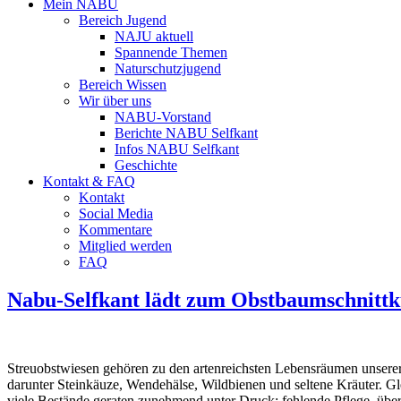
Mein NABU
Bereich Jugend
NAJU aktuell
Spannende Themen
Naturschutzjugend
Bereich Wissen
Wir über uns
NABU-Vorstand
Berichte NABU Selfkant
Infos NABU Selfkant
Geschichte
Kontakt & FAQ
Kontakt
Social Media
Kommentare
Mitglied werden
FAQ
Nabu-Selfkant lädt zum Obstbaumschnittk
Streuobstwiesen gehören zu den artenreichsten Lebensräumen unsere
darunter Steinkäuze, Wendehälse, Wildbienen und seltene Kräuter. Gl
viele Bestände geraten zunehmend unter Druck: fehlende Pflege, übe