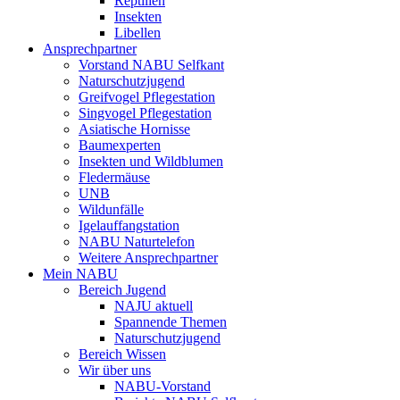
Reptilien
Insekten
Libellen
Ansprechpartner
Vorstand NABU Selfkant
Naturschutzjugend
Greifvogel Pflegestation
Singvogel Pflegestation
Asiatische Hornisse
Baumexperten
Insekten und Wildblumen
Fledermäuse
UNB
Wildunfälle
Igelauffangstation
NABU Naturtelefon
Weitere Ansprechpartner
Mein NABU
Bereich Jugend
NAJU aktuell
Spannende Themen
Naturschutzjugend
Bereich Wissen
Wir über uns
NABU-Vorstand