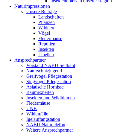
Insektenhotels in unserer Region
Naturimpressionen
Unsere Beiträge
Landschaften
Pflanzen
Wildtiere
Vögel
Fledermäuse
Reptilien
Insekten
Libellen
Ansprechpartner
Vorstand NABU Selfkant
Naturschutzjugend
Greifvogel Pflegestation
Singvogel Pflegestation
Asiatische Hornisse
Baumexperten
Insekten und Wildblumen
Fledermäuse
UNB
Wildunfälle
Igelauffangstation
NABU Naturtelefon
Weitere Ansprechpartner