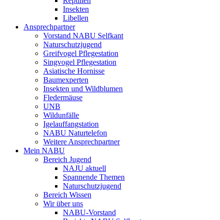
Reptilien
Insekten
Libellen
Ansprechpartner
Vorstand NABU Selfkant
Naturschutzjugend
Greifvogel Pflegestation
Singvogel Pflegestation
Asiatische Hornisse
Baumexperten
Insekten und Wildblumen
Fledermäuse
UNB
Wildunfälle
Igelauffangstation
NABU Naturtelefon
Weitere Ansprechpartner
Mein NABU
Bereich Jugend
NAJU aktuell
Spannende Themen
Naturschutzjugend
Bereich Wissen
Wir über uns
NABU-Vorstand