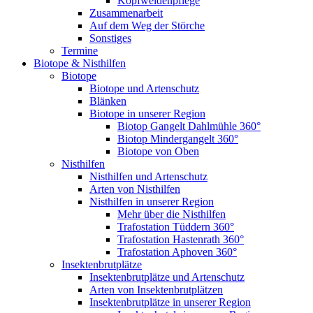
Kopfweidenpflege
Zusammenarbeit
Auf dem Weg der Störche
Sonstiges
Termine
Biotope & Nisthilfen
Biotope
Biotope und Artenschutz
Blänken
Biotope in unserer Region
Biotop Gangelt Dahlmühle 360°
Biotop Mindergangelt 360°
Biotope von Oben
Nisthilfen
Nisthilfen und Artenschutz
Arten von Nisthilfen
Nisthilfen in unserer Region
Mehr über die Nisthilfen
Trafostation Tüddern 360°
Trafostation Hastenrath 360°
Trafostation Aphoven 360°
Insektenbrutplätze
Insektenbrutplätze und Artenschutz
Arten von Insektenbrutplätzen
Insektenbrutplätze in unserer Region