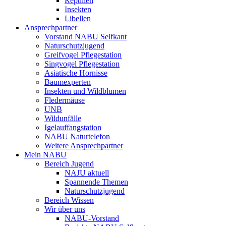
Reptilien
Insekten
Libellen
Ansprechpartner
Vorstand NABU Selfkant
Naturschutzjugend
Greifvogel Pflegestation
Singvogel Pflegestation
Asiatische Hornisse
Baumexperten
Insekten und Wildblumen
Fledermäuse
UNB
Wildunfälle
Igelauffangstation
NABU Naturtelefon
Weitere Ansprechpartner
Mein NABU
Bereich Jugend
NAJU aktuell
Spannende Themen
Naturschutzjugend
Bereich Wissen
Wir über uns
NABU-Vorstand