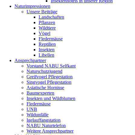
Insektenhotels in unserer Region
Naturimpressionen
Unsere Beiträge
Landschaften
Pflanzen
Wildtiere
Vögel
Fledermäuse
Reptilien
Insekten
Libellen
Ansprechpartner
Vorstand NABU Selfkant
Naturschutzjugend
Greifvogel Pflegestation
Singvogel Pflegestation
Asiatische Hornisse
Baumexperten
Insekten und Wildblumen
Fledermäuse
UNB
Wildunfälle
Igelauffangstation
NABU Naturtelefon
Weitere Ansprechpartner