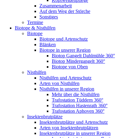
Kopfweidenpflege
Zusammenarbeit
Auf dem Weg der Störche
Sonstiges
Termine
Biotope & Nisthilfen
Biotope
Biotope und Artenschutz
Blänken
Biotope in unserer Region
Biotop Gangelt Dahlmühle 360°
Biotop Mindergangelt 360°
Biotope von Oben
Nisthilfen
Nisthilfen und Artenschutz
Arten von Nisthilfen
Nisthilfen in unserer Region
Mehr über die Nisthilfen
Trafostation Tüddern 360°
Trafostation Hastenrath 360°
Trafostation Aphoven 360°
Insektenbrutplätze
Insektenbrutplätze und Artenschutz
Arten von Insektenbrutplätzen
Insektenbrutplätze in unserer Region