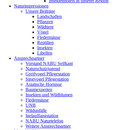
Insektenhotels in unserer Region
Naturimpressionen
Unsere Beiträge
Landschaften
Pflanzen
Wildtiere
Vögel
Fledermäuse
Reptilien
Insekten
Libellen
Ansprechpartner
Vorstand NABU Selfkant
Naturschutzjugend
Greifvogel Pflegestation
Singvogel Pflegestation
Asiatische Hornisse
Baumexperten
Insekten und Wildblumen
Fledermäuse
UNB
Wildunfälle
Igelauffangstation
NABU Naturtelefon
Weitere Ansprechpartner