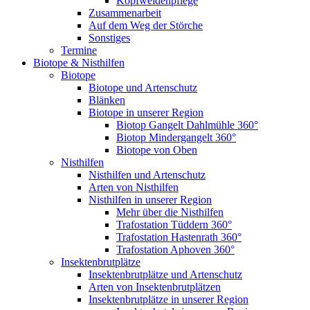
Kopfweidenpflege
Zusammenarbeit
Auf dem Weg der Störche
Sonstiges
Termine
Biotope & Nisthilfen
Biotope
Biotope und Artenschutz
Blänken
Biotope in unserer Region
Biotop Gangelt Dahlmühle 360°
Biotop Mindergangelt 360°
Biotope von Oben
Nisthilfen
Nisthilfen und Artenschutz
Arten von Nisthilfen
Nisthilfen in unserer Region
Mehr über die Nisthilfen
Trafostation Tüddern 360°
Trafostation Hastenrath 360°
Trafostation Aphoven 360°
Insektenbrutplätze
Insektenbrutplätze und Artenschutz
Arten von Insektenbrutplätzen
Insektenbrutplätze in unserer Region