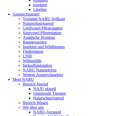
Reptilien
Insekten
Libellen
Ansprechpartner
Vorstand NABU Selfkant
Naturschutzjugend
Greifvogel Pflegestation
Singvogel Pflegestation
Asiatische Hornisse
Baumexperten
Insekten und Wildblumen
Fledermäuse
UNB
Wildunfälle
Igelauffangstation
NABU Naturtelefon
Weitere Ansprechpartner
Mein NABU
Bereich Jugend
NAJU aktuell
Spannende Themen
Naturschutzjugend
Bereich Wissen
Wir über uns
NABU-Vorstand