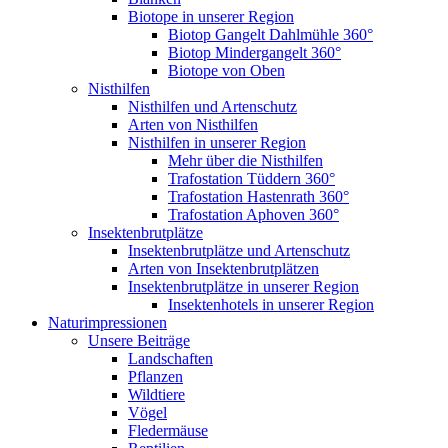
Biotope in unserer Region
Biotop Gangelt Dahlmühle 360°
Biotop Mindergangelt 360°
Biotope von Oben
Nisthilfen
Nisthilfen und Artenschutz
Arten von Nisthilfen
Nisthilfen in unserer Region
Mehr über die Nisthilfen
Trafostation Tüddern 360°
Trafostation Hastenrath 360°
Trafostation Aphoven 360°
Insektenbrutplätze
Insektenbrutplätze und Artenschutz
Arten von Insektenbrutplätzen
Insektenbrutplätze in unserer Region
Insektenhotels in unserer Region
Naturimpressionen
Unsere Beiträge
Landschaften
Pflanzen
Wildtiere
Vögel
Fledermäuse