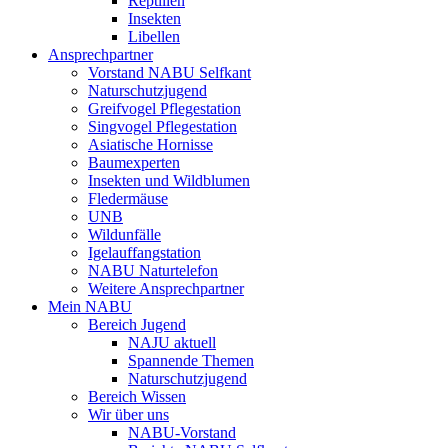
Reptilien
Insekten
Libellen
Ansprechpartner
Vorstand NABU Selfkant
Naturschutzjugend
Greifvogel Pflegestation
Singvogel Pflegestation
Asiatische Hornisse
Baumexperten
Insekten und Wildblumen
Fledermäuse
UNB
Wildunfälle
Igelauffangstation
NABU Naturtelefon
Weitere Ansprechpartner
Mein NABU
Bereich Jugend
NAJU aktuell
Spannende Themen
Naturschutzjugend
Bereich Wissen
Wir über uns
NABU-Vorstand