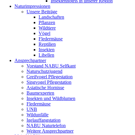
Insektenhotels in unserer Region
Naturimpressionen
Unsere Beiträge
Landschaften
Pflanzen
Wildtiere
Vögel
Fledermäuse
Reptilien
Insekten
Libellen
Ansprechpartner
Vorstand NABU Selfkant
Naturschutzjugend
Greifvogel Pflegestation
Singvogel Pflegestation
Asiatische Hornisse
Baumexperten
Insekten und Wildblumen
Fledermäuse
UNB
Wildunfälle
Igelauffangstation
NABU Naturtelefon
Weitere Ansprechpartner