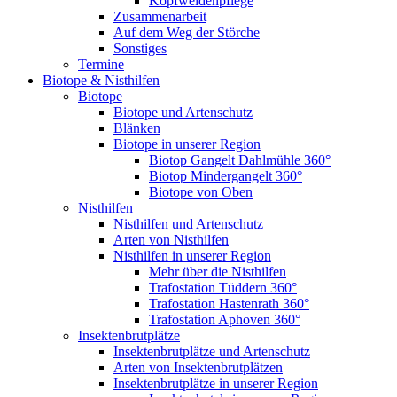
Kopfweidenpflege
Zusammenarbeit
Auf dem Weg der Störche
Sonstiges
Termine
Biotope & Nisthilfen
Biotope
Biotope und Artenschutz
Blänken
Biotope in unserer Region
Biotop Gangelt Dahlmühle 360°
Biotop Mindergangelt 360°
Biotope von Oben
Nisthilfen
Nisthilfen und Artenschutz
Arten von Nisthilfen
Nisthilfen in unserer Region
Mehr über die Nisthilfen
Trafostation Tüddern 360°
Trafostation Hastenrath 360°
Trafostation Aphoven 360°
Insektenbrutplätze
Insektenbrutplätze und Artenschutz
Arten von Insektenbrutplätzen
Insektenbrutplätze in unserer Region