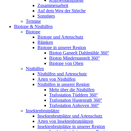
Kopfweidenpflege
Zusammenarbeit
Auf dem Weg der Störche
Sonstiges
Termine
Biotope & Nisthilfen
Biotope
Biotope und Artenschutz
Blänken
Biotope in unserer Region
Biotop Gangelt Dahlmühle 360°
Biotop Mindergangelt 360°
Biotope von Oben
Nisthilfen
Nisthilfen und Artenschutz
Arten von Nisthilfen
Nisthilfen in unserer Region
Mehr über die Nisthilfen
Trafostation Tüddern 360°
Trafostation Hastenrath 360°
Trafostation Aphoven 360°
Insektenbrutplätze
Insektenbrutplätze und Artenschutz
Arten von Insektenbrutplätzen
Insektenbrutplätze in unserer Region