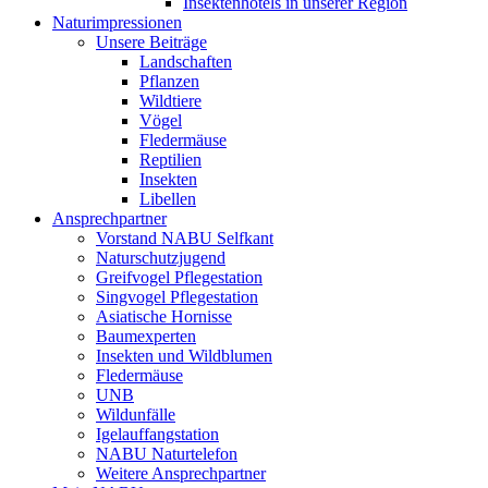
Insektenhotels in unserer Region
Naturimpressionen
Unsere Beiträge
Landschaften
Pflanzen
Wildtiere
Vögel
Fledermäuse
Reptilien
Insekten
Libellen
Ansprechpartner
Vorstand NABU Selfkant
Naturschutzjugend
Greifvogel Pflegestation
Singvogel Pflegestation
Asiatische Hornisse
Baumexperten
Insekten und Wildblumen
Fledermäuse
UNB
Wildunfälle
Igelauffangstation
NABU Naturtelefon
Weitere Ansprechpartner