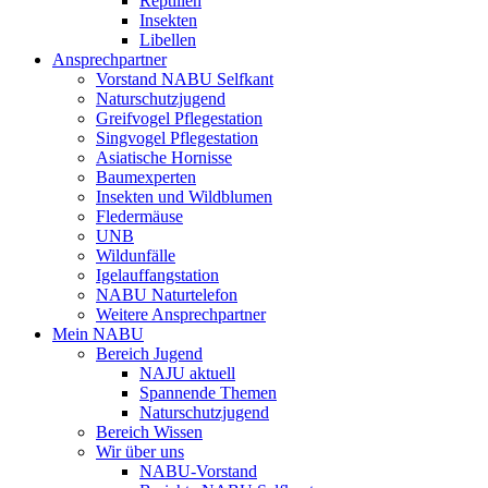
Reptilien
Insekten
Libellen
Ansprechpartner
Vorstand NABU Selfkant
Naturschutzjugend
Greifvogel Pflegestation
Singvogel Pflegestation
Asiatische Hornisse
Baumexperten
Insekten und Wildblumen
Fledermäuse
UNB
Wildunfälle
Igelauffangstation
NABU Naturtelefon
Weitere Ansprechpartner
Mein NABU
Bereich Jugend
NAJU aktuell
Spannende Themen
Naturschutzjugend
Bereich Wissen
Wir über uns
NABU-Vorstand